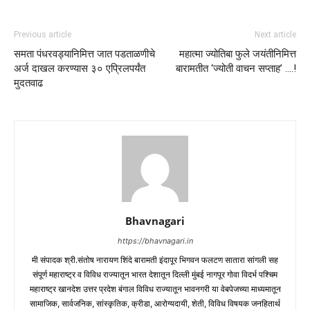
Previous article
Next article
समता पंधरवड्यानिमित्त जात पडताळणीचे
महात्मा ज्योतिबा फुले जयंतीनिमित्त
अर्ज दाखल करण्यास ३० एप्रिलपर्यंत
बारामतीत ‘ज्योती वाचन सप्ताह’ ….!
मुदतवाढ
Bhavnagari
https://bhavnagari.in
मी संपादक श्री.संतोष नारायण शिंदे बारामती इंदापूर भिगवन फलटण सातारा सांगली सह
संपूर्ण महाराष्ट्र व विविध राज्यातून भारत देशातून दिल्ली मुंबई नागपूर गोवा विदर्भ पश्चिम
महाराष्ट्र खानदेश उत्तर प्रदेश बंगाल विविध राज्यातून भावनगरी या वेबपेजच्या माध्यमातून
सामाजिक, सार्वजनिक, सांस्कृतिक, क्रीडा, आरोग्यदायी, शेती, विविध विषयक जनहितार्थ