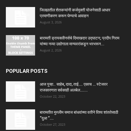
जिल्ह्यातील शेतकऱ्यांनी कर्जमुक्ती योजनेसाठी आधार
प्रमाणीकरण करून घेण्याचे आवाहन
August 3, 2026
बारामती ड्रायक्लीनर्सचे दिमाखदार उद्घाटन; प्रदीप गिराम
यांच्या नव्या उद्योगाला मान्यवरांकडून भरभरून...
August 2, 2026
POPULAR POSTS
आज पुन्हा.. साहेब, दादा, ताई…. एकाच … स्टेजवर
राजकारणात सर्वकाही अलबेल…....
October 22, 2023
बारामतीत मुस्लीम समाज बांधवांच्या वतीने विश्व शांततेसाठी
“दुआ “….
October 27, 2023