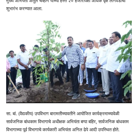
मुख्य अभियंता अतुल चव्हाण यांच्या हस्ते २० हजारापेक्षा अधिक वृक्ष लागवडीचा
शुभारंभ करण्यात आला.
सा. बां. (वैद्यकीय) उपविभाग बारामतीच्यावतीने आयोजित कार्यक्रमाच्यावेळी
सार्वजनिक बांधकाम विभागाचे अधीक्षक अभियंता बप्पा बहिर, सार्वजनिक बांधकाम
विभागाच्या पूर्व विभागाचे कार्यकारी अभियंता अनिल ढेपे आदी उपस्थित होते.