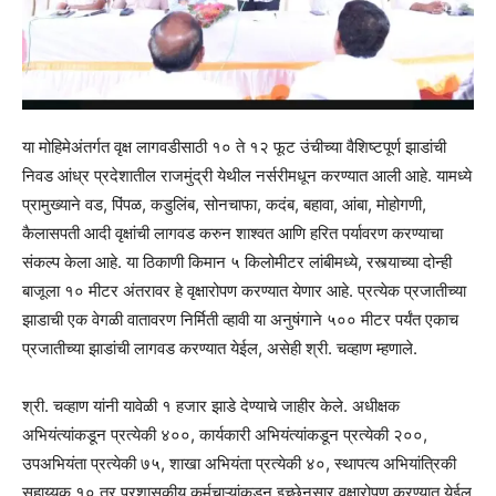
या मोहिमेअंतर्गत वृक्ष लागवडीसाठी १० ते १२ फूट उंचीच्या वैशिष्टपूर्ण झाडांची
निवड आंध्र प्रदेशातील राजमुंद्री येथील नर्सरीमधून करण्यात आली आहे. यामध्ये
प्रामुख्याने वड, पिंपळ, कडुलिंब, सोनचाफा, कदंब, बहावा, आंबा, मोहोगणी,
कैलासपती आदी वृक्षांची लागवड करुन शाश्वत आणि हरित पर्यावरण करण्याचा
संकल्प केला आहे. या ठिकाणी किमान ५ किलोमीटर लांबीमध्ये, रस्त्याच्या दोन्ही
बाजूला १० मीटर अंतरावर हे वृक्षारोपण करण्यात येणार आहे. प्रत्येक प्रजातीच्या
झाडाची एक वेगळी वातावरण निर्मिती व्हावी या अनुषंगाने ५०० मीटर पर्यंत एकाच
प्रजातीच्या झाडांची लागवड करण्यात येईल, असेही श्री. चव्हाण म्हणाले.
श्री. चव्हाण यांनी यावेळी १ हजार झाडे देण्याचे जाहीर केले. अधीक्षक
अभियंत्यांकडून प्रत्येकी ४००, कार्यकारी अभियंत्यांकडून प्रत्येकी २००,
उपअभियंता प्रत्येकी ७५, शाखा अभियंता प्रत्येकी ४०, स्थापत्य अभियांत्रिकी
सहाय्यक १० तर प्रशासकीय कर्मचाऱ्यांकडून इच्छेनुसार वृक्षारोपण करण्यात येईल