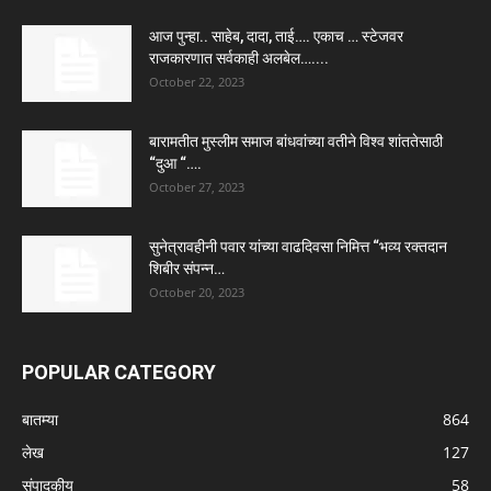
आज पुन्हा.. साहेब, दादा, ताई…. एकाच … स्टेजवर
राजकारणात सर्वकाही अलबेल…....
October 22, 2023
बारामतीत मुस्लीम समाज बांधवांच्या वतीने विश्व शांततेसाठी
“दुआ “….
October 27, 2023
सुनेत्रावहीनी पवार यांच्या वाढदिवसा निमित्त “भव्य रक्तदान
शिबीर संपन्न…
October 20, 2023
POPULAR CATEGORY
बातम्या
864
लेख
127
संपादकीय
58