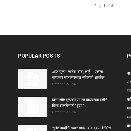
Page 1 of 6
POPULAR POSTS
P
आज पुन्हा.. साहेब, दादा, ताई…. एकाच …
बा
स्टेजवर राजकारणात सर्वकाही अलबेल…....
ले
October 22, 2023
सं
कव
बारामतीत मुस्लीम समाज बांधवांच्या वतीने
विश्व शांततेसाठी “दुआ “….
भा
October 27, 2023
भा
दे
सुनेत्रावहीनी पवार यांच्या वाढदिवसा निमित्त