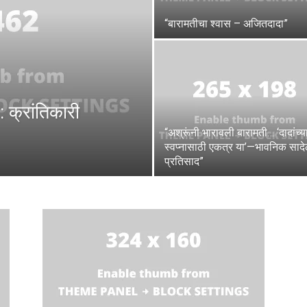
“बारामतीचा श्वास – अजितदादा”
 क्रांतिकारी
“अश्रूंनी भारावली बारामती… ‘दादांच्य
स्वप्नासाठी एकत्र या’—भावनिक सादे
प्रतिसाद”