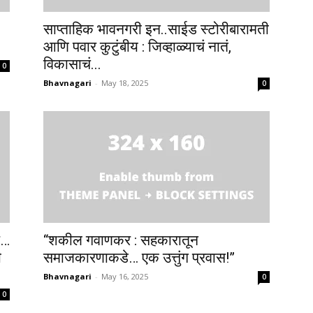
साप्ताहिक भावनगरी इन..साईड स्टोरीबारामती
आणि पवार कुटुंबीय : जिव्हाळ्याचं नातं,
विकासाचं...
0
Bhavnagari
-
May 18, 2025
0
र…
“शकील गवाणकर : सहकारातून
ी
समाजकारणाकडे… एक उत्तुंग प्रवास!”
Bhavnagari
-
May 16, 2025
0
0