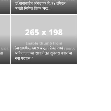
डॉ.बाबासाहेब आंबेडकर दि.१४ एप्रिल
जयंती निमित्त विशेष लेख…!
ा
“बारामतीचा श्वास अजून जिवंत आहे…
ला
अजितदादांच्या सावलीतून सुनेत्रा पवारांचा
नवा प्रवास!”