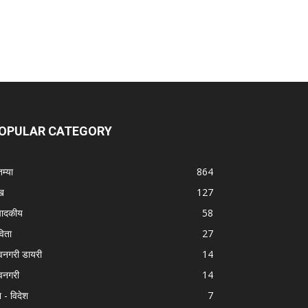
OPULAR CATEGORY
तम्या
864
ख
127
पादकीय
58
िता
27
वनगरी डायरी
14
वनगरी
14
श - विदेश
7