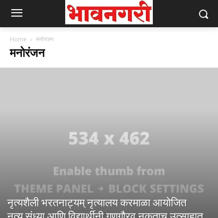
Home
मनोरंजन
मनोरंजन
नृत्यशैली भरतनाट्यम् नृत्यालय करमाळा आयोजित
नृत्य संध्या आणि विद्यार्थीनी गुणगौरव नुकताच उत्साहात