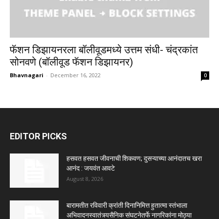
फॅशन डिझायनरला बॉलीवूडमध्ये उत्तम संधी- चंद्रकांत
सोनवणे (बॉलीवूड फॅशन डिझायनर)
Bhavnagari
-
December 16, 2022
0
EDITOR PICKS
हसवत हसवत जीवनाची शिकवण; दुसऱ्याच्या आनंदातच खरा
आनंद : जयवंत आवटे
August 8, 2026
बारामतीत रविवारी क्रांती दिनानिमित्त हुतात्मा स्तंभाला
अभिवादनस्वातंत्र्यसैनिक संघटनेतर्फे नागरिकांना मोठ्या